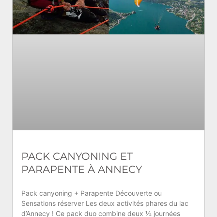
PACK CANYONING ET
PARAPENTE À ANNECY
Pack canyoning + Parapente Découverte ou
Sensations réserver Les deux activités phares du lac
d’Annecy ! Ce pack duo combine deux ½ journées