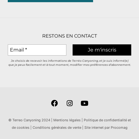
RESTONS EN CONTACT
Je choisis de recevoir les informations de Terréo Canyoning, et je suis informé(e)
que je peux facilement et à tout moment, modifier mes préférences d’abonnement.
F
I
Y
a
n
o
c
s
u
e
t
t
© Terreo Canyoning 2024 |
Mentions légales
|
Politique de confidentialité et
b
a
u
de cookies
|
Conditions générales de vente
|
Site internet par Procomag
o
g
b