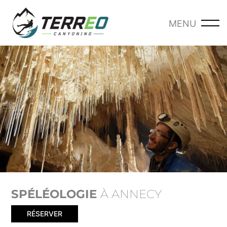
Aller
au
MENU
-
contenu
SPÉLÉOLOGIE
À ANNECY
RÉSERVER