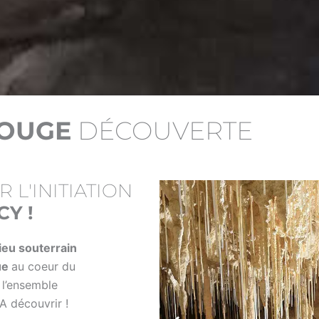
ROUGE
DÉCOUVERTE
 L'INITIATION
Y !
lieu souterrain
ue
au coeur du
 l’ensemble
A découvrir !