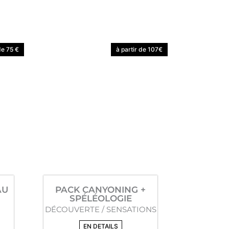
de 75 €
à partir de 107€
AU
PACK CANYONING +
SPÉLÉOLOGIE
DÉCOUVERTE / SENSATIONS
EN DETAILS