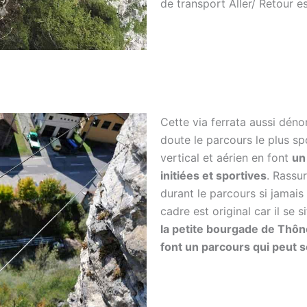
de transport Aller/ Retour es
Cette via ferrata aussi dé
doute le parcours le plus sp
vertical et aérien en font
un
initiées et sportives
. Rassu
durant le parcours si jamai
cadre est original car il se 
la petite bourgade de Thônes
font un parcours qui peut 