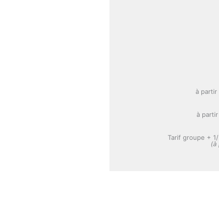
à parti
à parti
Tarif groupe + 1/
(à