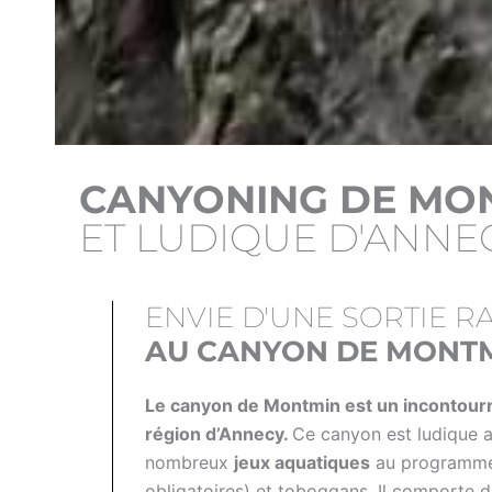
CANYONING DE MO
ET LUDIQUE D'ANNE
ENVIE D'UNE SORTIE R
AU CANYON DE MONTM
Le canyon de Montmin est un incontourn
région d’Annecy.
Ce canyon est ludique 
nombreux
jeux aquatiques
au programme 
obligatoires) et toboggans. Il comporte 