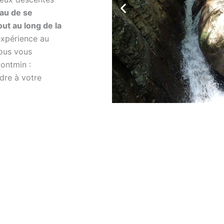
au de se
out au long de la
expérience au
Nous vous
ontmin :
dre à votre