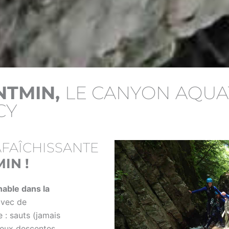
NTMIN,
LE CANYON AQUA
CY
AFAÎCHISSANTE
IN !
able dans la
avec de
: sauts (jamais
deux descentes