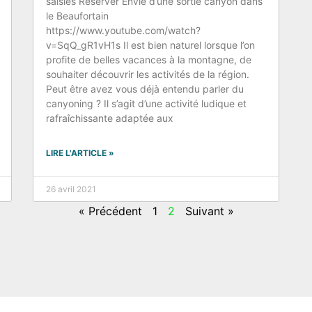
saisies Réserver Envie d’une sortie canyon dans
le Beaufortain
https://www.youtube.com/watch?
v=SqQ_gR1vH1s Il est bien naturel lorsque l’on
profite de belles vacances à la montagne, de
souhaiter découvrir les activités de la région.
Peut être avez vous déjà entendu parler du
canyoning ? Il s’agit d’une activité ludique et
rafraîchissante adaptée aux
LIRE L'ARTICLE »
26 avril 2021
« Précédent
1
2
Suivant »