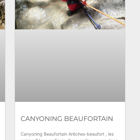
CANYONING BEAUFORTAIN
Canyoning Beaufortain Arêches-beaufort , les