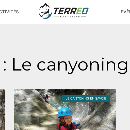
EVÈ
CTIVITÉS
 : Le canyoning
Page
Page
LE CANYONING EN SAVOIE