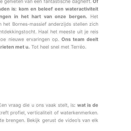
e genieten van een fantastische daghelft.
Of
nden is: kom en beleef een wateractiviteit
ingen in het hart van onze bergen.
Het
 het Bornes-massief anderzijds stellen zich
tdekkingstocht. Haal het meeste uit je reis
doe nieuwe ervaringen op.
Ons team deelt
orieten met u.
Tot heel snel met Terréo.
Een vraag die u ons vaak stelt, is
: wat is de
ft profiel, verticaliteit of waterkenmerken.
e brengen. Bekijk gerust de video’s van elk