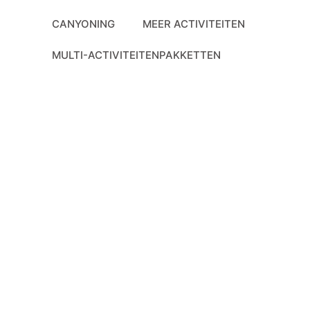
Ga
CANYONING
MEER ACTIVITEITEN
naar
de
MULTI-ACTIVITEITENPAKKETTEN
inhoud