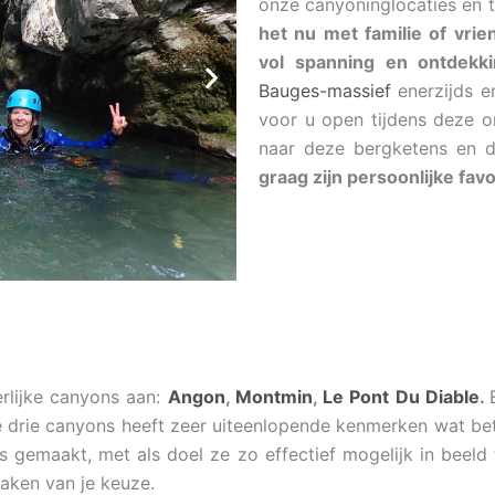
onze canyoninglocaties en t
het nu met familie of vrie
vol spanning en ontdekk
Bauges-massief
enerzijds en
voor u open tijdens deze on
naar deze bergketens en 
graag zijn persoonlijke fav
erlijke canyons aan:
Angon
,
Montmin
,
Le Pont Du Diable
.
drie canyons heeft zeer uiteenlopende kenmerken wat betre
 gemaakt, met als doel ze zo effectief mogelijk in beeld t
aken van je keuze.