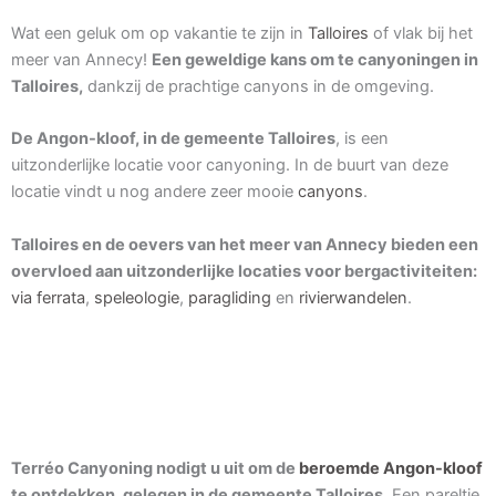
Wat een geluk om op vakantie te zijn in
Talloires
of vlak bij het
meer van Annecy!
Een geweldige kans om te canyoningen in
Talloires,
dankzij de prachtige canyons in de omgeving.
De Angon-kloof, in de gemeente Talloires
, is een
uitzonderlijke locatie voor canyoning. In de buurt van deze
locatie vindt u nog andere zeer mooie
canyons
.
Talloires en de oevers van het meer van Annecy bieden een
overvloed aan uitzonderlijke locaties voor bergactiviteiten:
via ferrata
,
speleologie
,
paragliding
en
rivierwandelen
.
Terréo Canyoning nodigt u uit om de
beroemde Angon-kloof
te ontdekken, gelegen in de gemeente Talloires.
Een pareltje