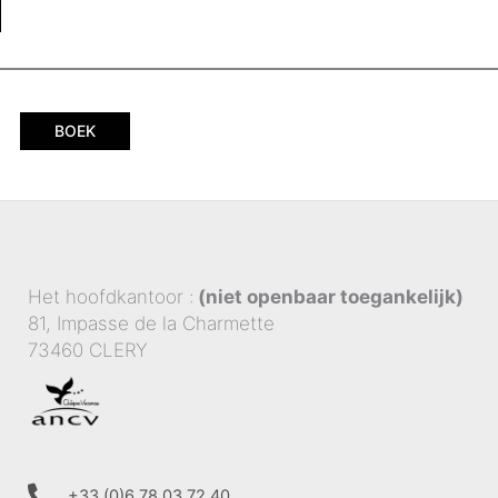
BOEK
Het hoofdkantoor :
(niet openbaar toegankelijk)
81, Impasse de la Charmette
73460 CLERY
+33 (0)6 78 03 72 40