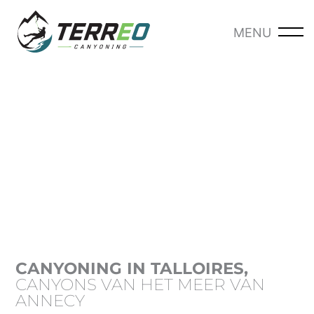
Ga
naar
MENU
-
de
inhoud
CANYONING IN TALLOIRES,
CANYONS VAN HET MEER VAN
ANNECY