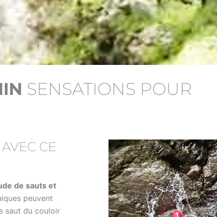
IN
SENSATIONS POUR
S
AVEC CE
ude de sauts et
niques peuvent
e saut du couloir