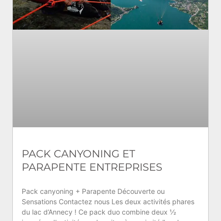
PACK CANYONING ET
PARAPENTE ENTREPRISES
Pack canyoning + Parapente Découverte ou
Sensations Contactez nous Les deux activités phares
du lac d’Annecy ! Ce pack duo combine deux ½