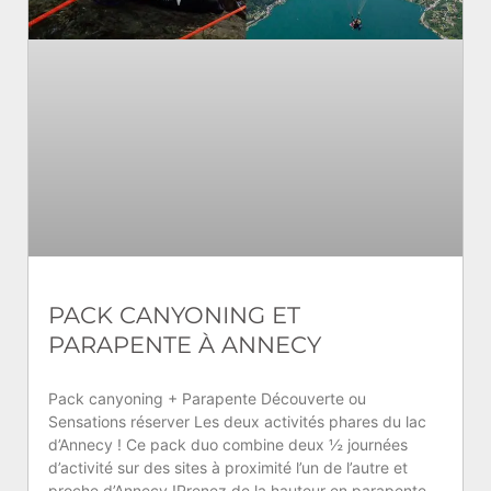
PACK CANYONING ET
PARAPENTE À ANNECY
Pack canyoning + Parapente Découverte ou
Sensations réserver Les deux activités phares du lac
d’Annecy ! Ce pack duo combine deux ½ journées
d’activité sur des sites à proximité l’un de l’autre et
proche d’Annecy !Prenez de la hauteur en parapente