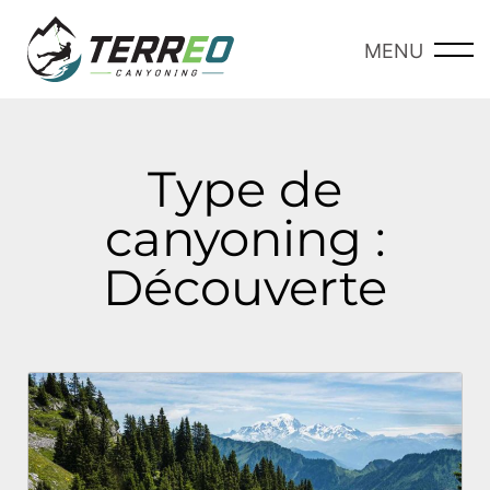
Aller
au
MENU
-
contenu
Type de
canyoning :
Découverte
Page
Page
Page
Page
Page